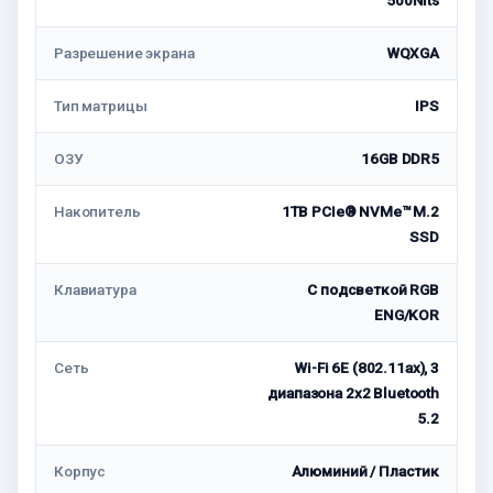
500Nits
Разрешение экрана
WQXGA
Тип матрицы
IPS
ОЗУ
16GB DDR5
Накопитель
1TB PCIe® NVMe™ M.2
SSD
Клавиатура
С подсветкой RGB
ENG/KOR
Сеть
Wi-Fi 6E (802.11ax), 3
диапазона 2x2 Bluetooth
5.2
Корпус
Алюминий / Пластик