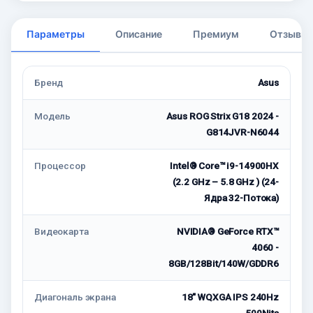
Параметры
Описание
Премиум
Отзывы
Бренд
Asus
Модель
Asus ROG Strix G18 2024 -
G814JVR-N6044
Процессор
Intel® Core™ i9-14900HX
(2.2 GHz – 5.8 GHz ) (24-
Ядра 32-Потока)
Видеокарта
NVIDIA® GeForce RTX™
4060 -
8GB/128Bit/140W/GDDR6
Диагональ экрана
18" WQXGA IPS 240Hz