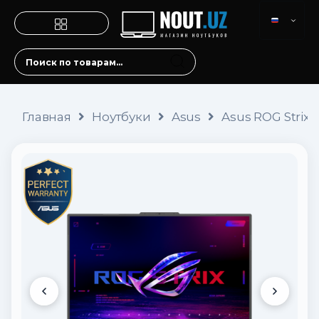
Главная
Ноутбуки
Asus
Asus ROG Strix 