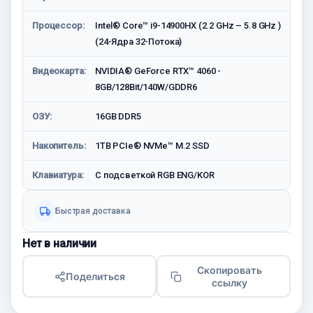
Процессор:
Intel® Core™ i9-14900HX (2.2 GHz – 5.8 GHz )
(24-Ядра 32-Потока)
Видеокарта:
NVIDIA® GeForce RTX™ 4060 -
8GB/128Bit/140W/GDDR6
ОЗУ:
16GB DDR5
Накопитель:
1TB PCIe® NVMe™ M.2 SSD
Клавиатура:
С подсветкой RGB ENG/KOR
Быстрая доставка
Нет в наличии
Скопировать
Поделиться
ссылку