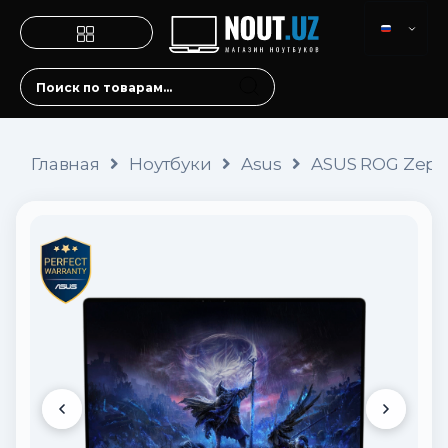
Главная
Ноутбуки
Asus
ASUS ROG Zephy