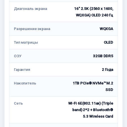
Диагональ экрана
16" 2.5K (2560 x 1600,
WQXGA) OLED 240 Гц
Разрешение экрана
WQXGA
Тип матрицы
OLED
ОЗУ
32GB DDR5
Гарантия
2 Года
Накопитель
1TB PCIe® NVMe™ M.2
SSD
Сеть
Wi-Fi 6E(802.11ax) (Triple
band) 2*2 + Bluetooth®
5.3 Wireless Card