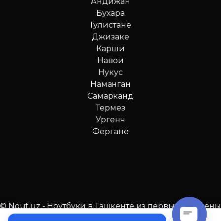
Андижан
Бухара
Гулистане
Джизаке
Карши
Навои
Нукус
Наманган
Самарканд
Термез
Ургенч
Фергане
© Nout.uz - Ноутбуки в Ташкенте из первых рук. Цены
№1 в Узбекистане!