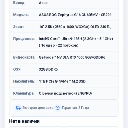
Бренд:
Asus
Модель:
ASUS ROG Zephyrus G16 GU605MV - QR291
Экран:
16" 2.5K (2560 x 1600, WQXGA) OLED 240 Гц
Процессор:
Intel® Core™ Ultra 9-185H (2.3GHz - 5.1GHz)
( 16 ядер - 22 потоков)
Видеокарта:
GeForce™ NVIDIA RTX4060 8GB/GDDR6
ОЗУ:
32GB DDR5
Накопитель:
1TB PCIe® NVMe™ M.2 SSD
Клавиатура:
С Белой подсветкой (ENG/RU)
Быстрая доставка
Гарантия: 2 Года
Нет в наличии