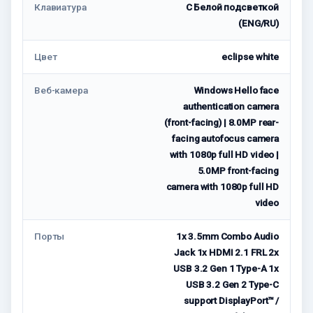
Клавиатура
С Белой подсветкой
(ENG/RU)
Цвет
eclipse white
Веб-камера
Windows Hello face
authentication camera
(front-facing) | 8.0MP rear-
facing autofocus camera
with 1080p full HD video |
5.0MP front-facing
camera with 1080p full HD
video
Порты
1x 3.5mm Combo Audio
Jack 1x HDMI 2.1 FRL 2x
USB 3.2 Gen 1 Type-A 1x
USB 3.2 Gen 2 Type-C
support DisplayPort™ /