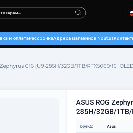
вка и оплата
Рассрочка
Адреса магазинов Nout.uz
Контакт
Zephyrus G16 (U9-285H/32GB/1TB/RTX5060/16″ OLED
ASUS ROG Zephyr
285H/32GB/1TB/
Бренд:
Asus