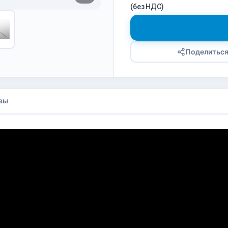
(без НДС)
Поделитьс
вы