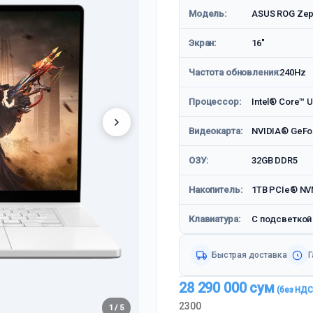
Модель:
ASUS ROG Zep
Экран:
16"
Частота обновления:
240Hz
Процессор:
Intel® Core™ U
Видеокарта:
NVIDIA® GeFo
ОЗУ:
32GB DDR5
Накопитель:
1TB PCIe® NV
Клавиатура:
С подсветкой
Быстрая доставка
Г
28 290 000
сум
2300
1 / 5