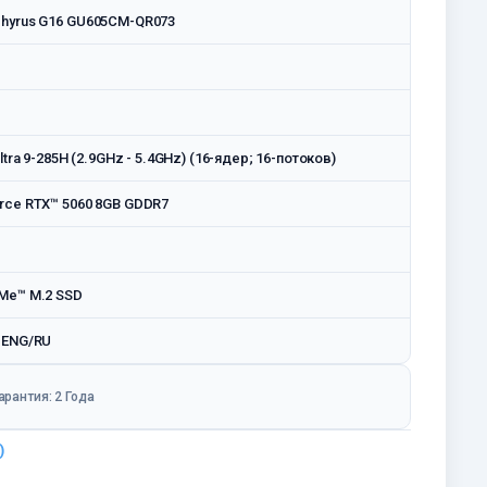
hyrus G16 GU605CM-QR073
ltra 9-285H (2.9GHz - 5.4GHz) (16-ядер; 16-потоков)
rce RTX™ 5060 8GB GDDR7
Me™ M.2 SSD
 ENG/RU
арантия: 2 Года