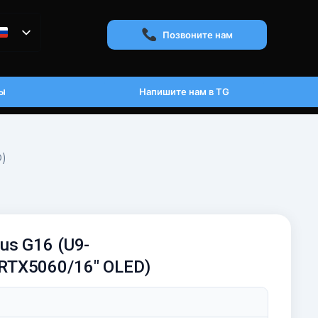
Позвоните нам
ы
Напишите нам в TG
)
us G16 (U9-
RTX5060/16" OLED)