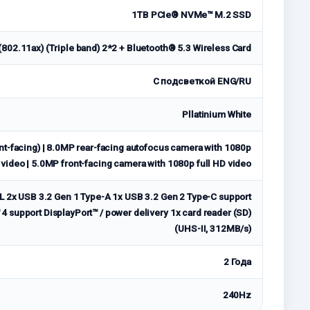
1TB PCIe® NVMe™ M.2 SSD
(802.11ax) (Triple band) 2*2 + Bluetooth® 5.3 Wireless Card
С подсветкой ENG/RU
Pllatinium White
nt-facing) | 8.0MP rear-facing autofocus camera with 1080p
 video | 5.0MP front-facing camera with 1080p full HD video
 2x USB 3.2 Gen 1 Type-A 1x USB 3.2 Gen 2 Type-C support
4 support DisplayPort™ / power delivery 1x card reader (SD)
(UHS-II, 312MB/s)
2 Года
240Hz