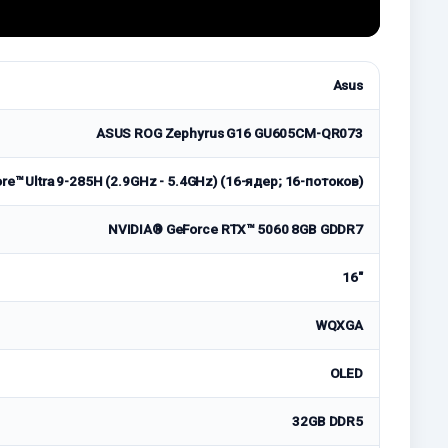
Asus
ASUS ROG Zephyrus G16 GU605CM-QR073
ore™ Ultra 9-285H (2.9GHz - 5.4GHz) (16-ядер; 16-потоков)
NVIDIA® GeForce RTX™ 5060 8GB GDDR7
16"
WQXGA
OLED
32GB DDR5