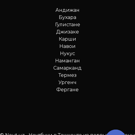
Андижан
Бухара
Гулистане
Джизаке
Карши
Навои
Нукус
Наманган
Самарканд
Термез
Ургенч
Фергане