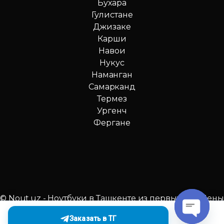
Бухара
Гулистане
Джизаке
Карши
Навои
Нукус
Наманган
Самарканд
Термез
Ургенч
Фергане
© Nout.uz - Ноутбуки в Ташкенте из первых рук. Цены
№1 в Узбекистане!
Заказать в ТГ