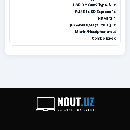
USB 3.2 Gen2 Type-A 1x
RJ45 1x SD Express 1x
HDMI™2.1
(8K@60Гц/4K@120Гц) 1x
Mic-in/Headphone-out
Combo джек