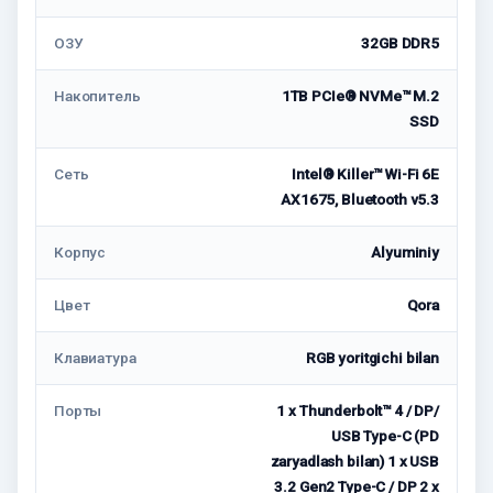
ОЗУ
32GB DDR5
Накопитель
1TB PCIe® NVMe™ M.2
SSD
Cеть
Intel® Killer™ Wi-Fi 6E
AX1675, Bluetooth v5.3
Корпус
Alyuminiy
Цвет
Qora
Клавиатура
RGB yoritgichi bilan
Порты
1 x Thunderbolt™ 4 / DP/
USB Type-C (PD
zaryadlash bilan) 1 x USB
3.2 Gen2 Type-C / DP 2 x