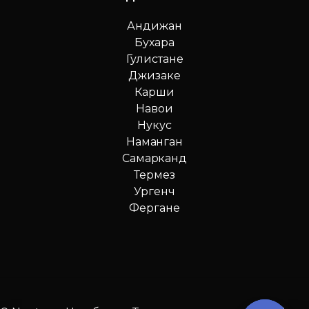
Андижан
Бухара
Гулистане
Джизаке
Карши
Навои
Нукус
Наманган
Самарканд
Термез
Ургенч
Фергане