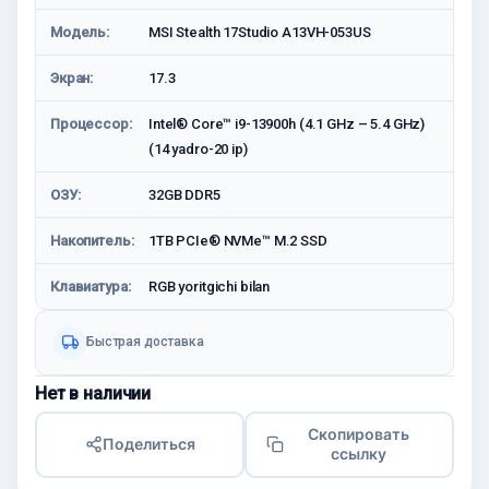
Модель:
MSI Stealth 17Studio A13VH-053US
Экран:
17.3
Процессор:
Intel® Core™ i9-13900h (4.1 GHz – 5.4 GHz)
(14 yadro-20 ip)
ОЗУ:
32GB DDR5
Накопитель:
1TB PCIe® NVMe™ M.2 SSD
Клавиатура:
RGB yoritgichi bilan
Быстрая доставка
Нет в наличии
Скопировать
Поделиться
ссылку