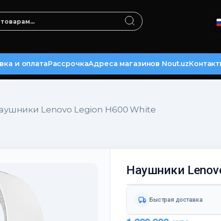
вка и оплата
Рассрочка
Адреса магазинов Nout.uz
Контакт
аушники Lenovo Legion H600 White
Наушники Lenovo
Быстрая доставка