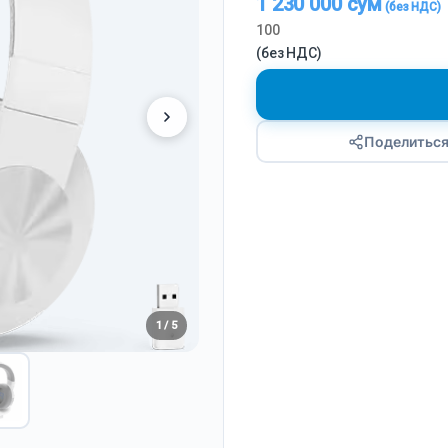
1 230 000
сум
100
(без НДС)
Поделитьс
1 / 5