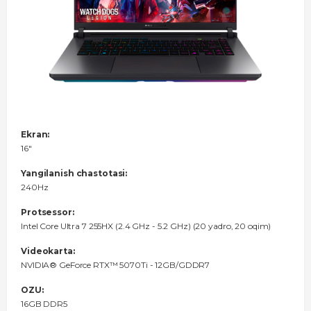
Ekran:
16"
Yangilanish chastotasi:
240Hz
Protsessor:
Intel Core Ultra 7 255HX (2.4 GHz - 5.2 GHz) (20 yadro, 20 oqim)
Videokarta:
NVIDIA® GeForce RTX™ 5070Ti - 12GB/GDDR7
OZU:
16GB DDR5