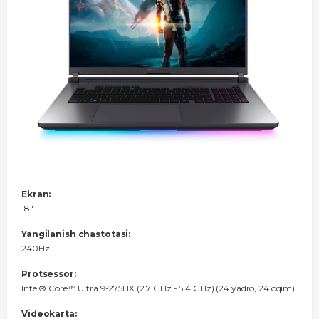
Ekran:
18"
Yangilanish chastotasi:
240Hz
Protsessor:
Intel® Core™ Ultra 9-275HX (2.7 GHz - 5.4 GHz) (24 yadro, 24 oqim)
Videokarta: