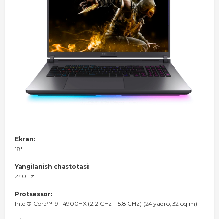
Ekran:
18"
Yangilanish chastotasi:
240Hz
Protsessor:
Intel® Core™ i9-14900HX (2.2 GHz – 5.8 GHz) (24 yadro, 32 oqim)