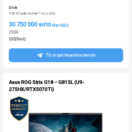
Disk
1TB PCIe® NVMe™ M.2 SSD
30 750 000
so'm
2500
(QQSsiz)
TG orqali buyurtma berish
Asus ROG Strix G18 – G815L (U9-
275HX/RTX5070Ti)