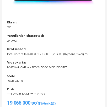
Ekran:
18"
Yangilanish chastotasi:
240Hz
Protsessor:
Intel Core i7-14650HX (2.2 GHz - 5,2 GHz) (16 yadro, 24 oqim)
Videokarta:
NVIDIA® GeForce RTX™ 5050 8GB GDDR7
OZU:
16GB DDR5
Disk
1TB PCIe® NVMe™ M.2 SSD
19 065 000
so'm