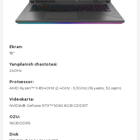
Ekran:
18"
Yangilanish chastotasi:
240Hz
Protsessor:
AMD Ryzen™ 9-8940HX (2.4GHz - 5.3GHz) (16 yadro, 32 oqim)
Videokarta:
NVIDIA® GeForce RTX™ 5060 8GB GDDR7
OZU:
16GB DDR5
Disk