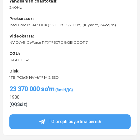
Yangilanish chastotasi:
240Hz
Protsessor:
Intel Core i7-14650HX (2.2 GHz - 5,2 GHz) (16 yadro, 24 oqim)
Videokarta:
NVIDIA® GeForce RTX™ 5070 8GB GDDR7
OZU:
16GB DDR5
Disk
1TB PCIe® NVMe™ M.2 SSD
23 370 000
so'm
1900
(QQSsiz)
TG orqali buyurtma berish