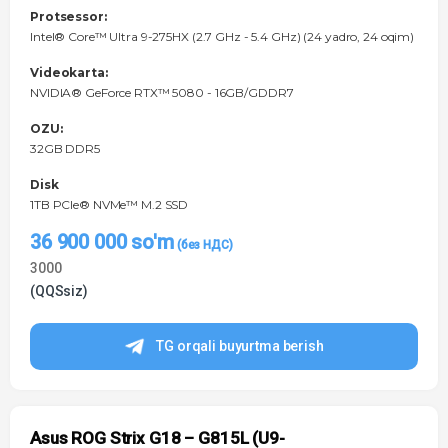
Protsessor:
Intel® Core™ Ultra 9-275HX (2.7 GHz - 5.4 GHz) (24 yadro, 24 oqim)
Videokarta:
NVIDIA® GeForce RTX™ 5080 - 16GB/GDDR7
OZU:
32GB DDR5
Disk
1TB PCIe® NVMe™ M.2 SSD
36 900 000
so'm
3000
(QQSsiz)
TG orqali buyurtma berish
Asus ROG Strix G18 – G815L (U9-