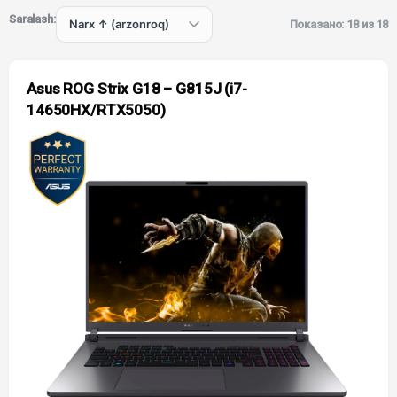
Saralash:
Показано: 18 из 18
Asus ROG Strix G18 – G815J (i7-
14650HX/RTX5050)