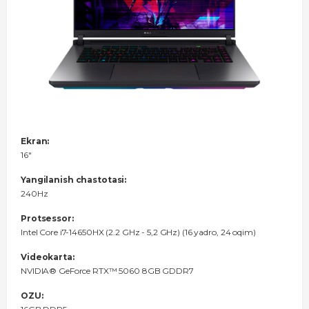
Ekran:
16"
Yangilanish chastotasi:
240Hz
Protsessor:
Intel Core i7-14650HX (2.2 GHz - 5,2 GHz) (16 yadro, 24 oqim)
Videokarta:
NVIDIA® GeForce RTX™ 5060 8GB GDDR7
OZU: