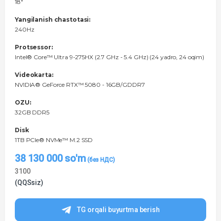
18"
Yangilanish chastotasi:
240Hz
Protsessor:
Intel® Core™ Ultra 9-275HX (2.7 GHz - 5.4 GHz) (24 yadro, 24 oqim)
Videokarta:
NVIDIA® GeForce RTX™ 5080 - 16GB/GDDR7
OZU:
32GB DDR5
Disk
1TB PCIe® NVMe™ M.2 SSD
38 130 000
so'm
3100
(QQSsiz)
TG orqali buyurtma berish