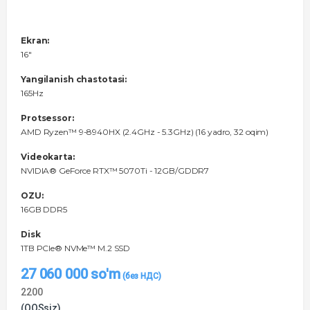
Ekran:
16"
Yangilanish chastotasi:
165Hz
Protsessor:
AMD Ryzen™ 9-8940HX (2.4GHz - 5.3GHz) (16 yadro, 32 oqim)
Videokarta:
NVIDIA® GeForce RTX™ 5070Ti - 12GB/GDDR7
OZU:
16GB DDR5
Disk
1TB PCIe® NVMe™ M.2 SSD
27 060 000
so'm
2200
(QQSsiz)