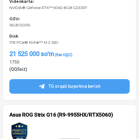
Videokarta:
NVIDIA® GeForce RTX™ 5060 8GB GDDR7
OZU:
16GB DDR5
Disk
1TB PCIe® NVMe™ M.2 SSD
21 525 000
so'm
1750
(QQSsiz)
TG orqali buyurtma berish
Asus ROG Strix G16 (R9-9955HX/RTX5060)