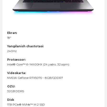
Ekran:
18"
Yangilanish chastotasi:
240Hz
Protsessor:
Intel® Core™ i9-14900HX (24 yadro, 32 oqim)
Videokarta:
NVIDIA GeForce RTX5070 - 8GB/GDDR7
OZU:
32GB DDR5
Disk
1TB PCIe® NVMe™ M.2 SSD