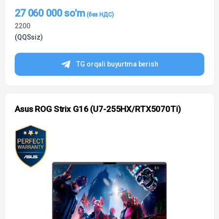
27 060 000
so'm
2200
(QQSsiz)
TG orqali buyurtma berish
Asus ROG Strix G16 (U7-255HX/RTX5070Ti)