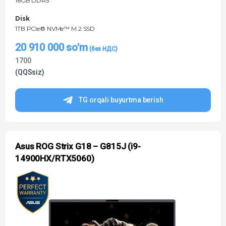
16GB DDR5
Disk
1TB PCIe® NVMe™ M.2 SSD
20 910 000
so'm
1700
(QQSsiz)
TG orqali buyurtma berish
Asus ROG Strix G18 – G815J (i9-
14900HX/RTX5060)