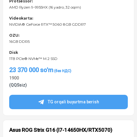
Protsessor:
AMD Ryzen 9-9955HX (16 yadro, 32 oqim)
Videokarta:
NVIDIA® GeForce RTX™ 5060 8GB GDDR7
OZU:
16GB DDR5
Disk
1TB PCIe® NVMe™ M.2 SSD
23 370 000
so'm
1900
(QQSsiz)
TG orqali buyurtma berish
Asus ROG Strix G16 (I7-14650HX/RTX5070)