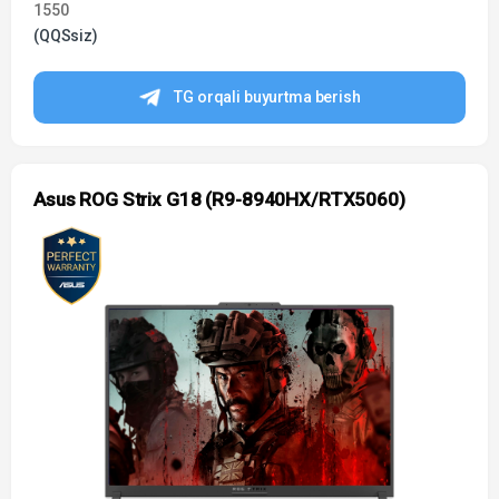
1550
(QQSsiz)
TG orqali buyurtma berish
Asus ROG Strix G18 (R9-8940HX/RTX5060)