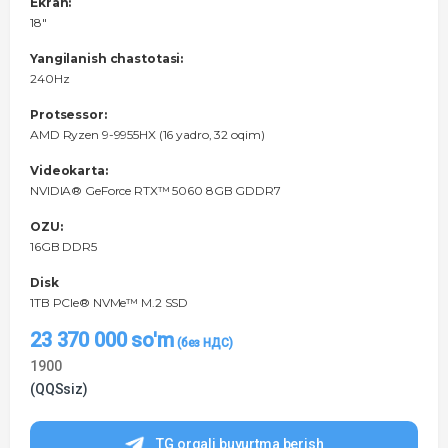
Ekran:
18"
Yangilanish chastotasi:
240Hz
Protsessor:
AMD Ryzen 9-9955HX (16 yadro, 32 oqim)
Videokarta:
NVIDIA® GeForce RTX™ 5060 8GB GDDR7
OZU:
16GB DDR5
Disk
1TB PCIe® NVMe™ M.2 SSD
23 370 000
so'm
1900
(QQSsiz)
TG orqali buyurtma berish