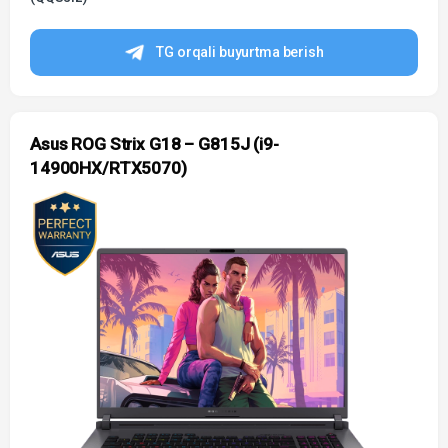
TG orqali buyurtma berish
Asus ROG Strix G18 – G815J (i9-
14900HX/RTX5070)