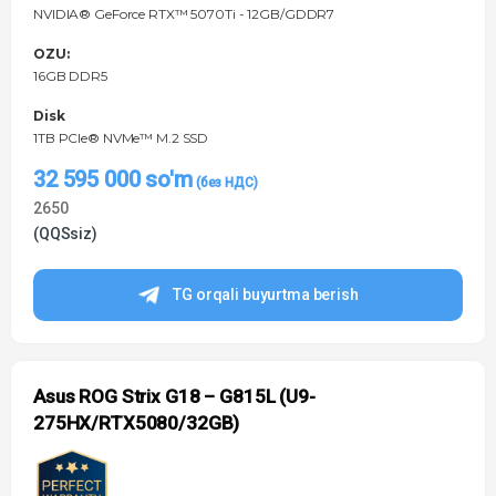
NVIDIA® GeForce RTX™ 5070Ti - 12GB/GDDR7
OZU:
16GB DDR5
Disk
1TB PCIe® NVMe™ M.2 SSD
32 595 000
so'm
2650
(QQSsiz)
TG orqali buyurtma berish
Asus ROG Strix G18 – G815L (U9-
275HX/RTX5080/32GB)