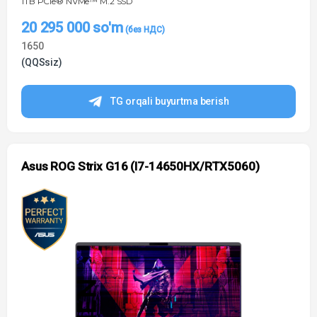
1TB PCIe® NVMe™ M.2 SSD
20 295 000
so'm
1650
(QQSsiz)
TG orqali buyurtma berish
Asus ROG Strix G16 (I7-14650HX/RTX5060)