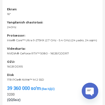
Ekran:
16"
Yangilanish chastotasi:
240Hz
Protsessor:
Intel® Core™ Ultra 9-275HX (2.7 GHz - 5.4 GHz) (24 yadro, 24 oqim)
Videokarta:
NVIDIA® GeForce RTX™ 5080 - 16GB/GDDR7
OZU:
16GB DDR5
Disk
1TB PCIe® NVMe™ M.2 SSD
39 360 000
so'm
3200
(QQSsiz)
O