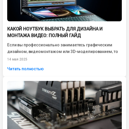
КАКОЙ НОУТБУК ВЫБРАТЬ ДЛЯ ДИЗАЙНА И
МОНТАЖА ВИДЕО: ПОЛНЫЙ ГАЙД
Если вы профессионально занимаетесь графическим
дизайном, видеомонтажом или 3D-моделированием, то
вопрос, какой ноутбук выбрать для дизайна и монтажа
14 мая 2025
видео, становится...
Читать полностью