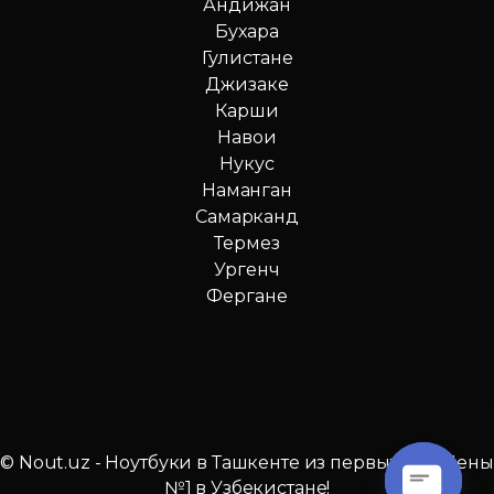
Андижан
Бухара
Гулистане
Джизаке
Карши
Навои
Нукус
Наманган
Самарканд
Термез
Ургенч
Фергане
© Nout.uz - Ноутбуки в Ташкенте из первых рук. Цены
№1 в Узбекистане!