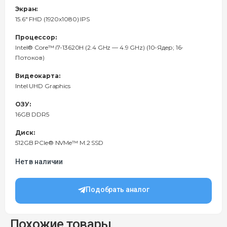
Экран:
15.6" FHD (1920x1080) IPS
Процессор:
Intel® Core™ i7-13620H (2.4 GHz — 4.9 GHz) (10-Ядeр; 16-
Потоков)
Видеокарта:
Intel UHD Graphics
ОЗУ:
16GB DDR5
Диск:
512GB PCIe® NVMe™ M.2 SSD
Нет в наличии
Подобрать аналог
Похожие товары