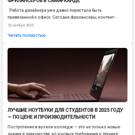
ФРИЛАНСЕРОВ В САМАРКАНДЕ
Работа дизайнера уже давно перестала быть
привязанной к офису. Сегодня фрилансеры, контент-
мейкеры, UX/UI-дизайнеры, иллюстраторы и 3D-
20 ноября 2025
специалисты свободно работают из...
Читать полностью
ЛУЧШИЕ НОУТБУКИ ДЛЯ СТУДЕНТОВ В 2025 ГОДУ
— ПО ЦЕНЕ И ПРОИЗВОДИТЕЛЬНОСТИ
Поступление в вуз или колледж — это не только новые
знания и знакомства, но и новые требования к технике.