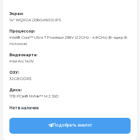
Экран:
14" WQXGA (2560x1600) IPS
Процессор:
Intel® Core™ Ultra 7 Processor 258V (2.2GHz - 4.8GHz) (8-ядер 8-
потоков)
Видеокарта:
Intel Arc 140V
ОЗУ:
32GB DDR5
Диск:
1TB PCIe® NVMe™ M.2 SSD
Нет в наличии
Подобрать аналог