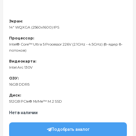
Экран:
14" WQXGA (2560x1600) IPS
Процессор:
Intel® Core™ Ultra 5 Processor 226V (2.1GHz - 4.5GHz) (8-ядер 8-
потоков)
Видеокарта:
Intel Arc 130V
ОЗУ:
16GB DDR5
Диск:
512GB PCIe® NVMe™ M.2 SSD
Нет в наличии
Подобрать аналог