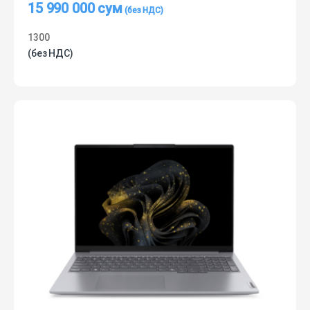
15 990 000
сум
1300
(без НДС)