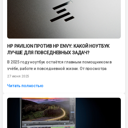
HP PAVILION ПРОТИВ HP ENVY: КАКОЙ НОУТБУК
ЛУЧШЕ ДЛЯ ПОВСЕДНЕВНЫХ ЗАДАЧ?
В 2025 году ноутбук остаётся главным помощником в
учёбе, работе и повседневной жизни. От просмотра
фильмов до онлайн-конференций, от написания...
27 июня 2025
Читать полностью