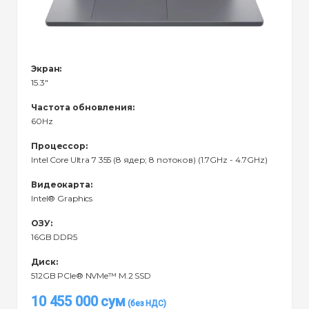
Экран:
15.3"
Частота обновления:
60Hz
Процессор:
Intel Core Ultra 7 355 (8 ядер; 8 потоков) (1.7GHz - 4.7GHz)
Видеокарта:
Intel® Graphics
ОЗУ:
16GB DDR5
Диск:
512GB PCIe® NVMe™ M.2 SSD
10 455 000
сум