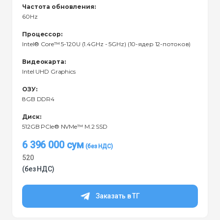
Частота обновления:
60Hz
Процессор:
Intel® Core™ 5-120U (1.4GHz - 5GHz) (10-ядер 12-потоков)
Видеокарта:
Intel UHD Graphics
ОЗУ:
8GB DDR4
Диск:
512GB PCIe® NVMe™ M.2 SSD
6 396 000
сум
520
(без НДС)
Заказать в ТГ