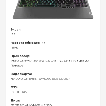
Экран:
15.6"
Частота обновления:
165Hz
Процессор:
Intel® Core™ i7-13645HX (2.6 GHz – 4.9 GHz ) (14-Ядeр 20-
Потоков)
Видеокарта:
NVIDIA® GeForce RTX™ 5050 8GB GDDR7
ОЗУ:
16GB DDR5
Диск:
512GB PCIe® NVMe™ M.2 SSD