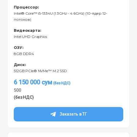
Процессор:
Intel® Core™ i5-1334U (1.3GHz - 4.6GHz) (10-ядер 12-
потоков)
Видеокарта:
Intel UHD Graphics
ОЗУ:
8GB DDR4
Диск:
512GB PCIe® NVMe™ M.2 SSD
6 150 000
сум
500
(без НДС)
Заказать в ТГ