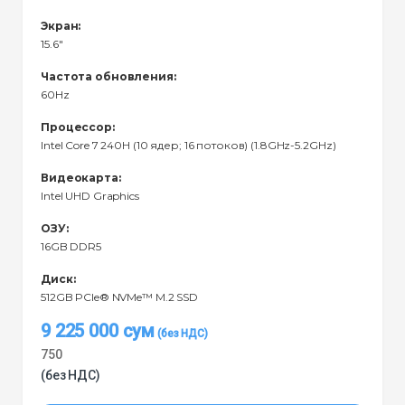
Экран:
15.6"
Частота обновления:
60Hz
Процессор:
Intel Core 7 240H (10 ядер; 16 потоков) (1.8GHz-5.2GHz)
Видеокарта:
Intel UHD Graphics
ОЗУ:
16GB DDR5
Диск:
512GB PCIe® NVMe™ M.2 SSD
9 225 000
сум
750
(без НДС)