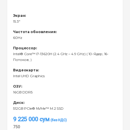
Экран:
15.3"
Частота обновления:
60Hz
Процессор:
Intel® Core™ i7-13620H (2.4 GHz – 4.9 GHz) ( 10-Ядeр; 16-
Потоков; )
Видеокарта:
Intel UHD Graphics
ОЗУ:
16GB DDR5
Диск:
512GB PCIe® NVMe™ M.2 SSD
9 225 000
сум
750