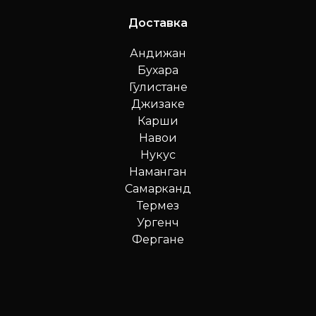
Доставка
Андижан
Бухара
Гулистане
Джизаке
Карши
Навои
Нукус
Наманган
Самарканд
Термез
Ургенч
Фергане