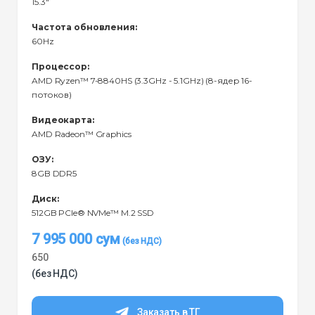
15.3"
Частота обновления:
60Hz
Процессор:
AMD Ryzen™ 7-8840HS (3.3GHz - 5.1GHz) (8-ядер 16-
потоков)
Видеокарта:
AMD Radeon™ Graphics
ОЗУ:
8GB DDR5
Диск:
512GB PCIe® NVMe™ M.2 SSD
7 995 000
сум
650
(без НДС)
Заказать в ТГ