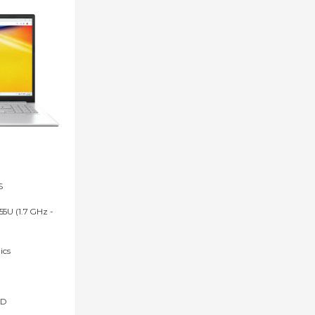
S
55U (1.7 GHz -
ics
SD