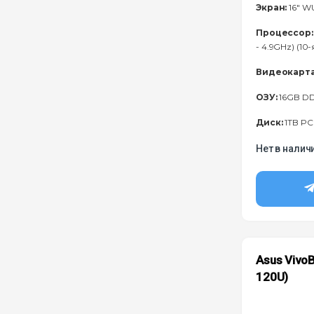
Экран:
16" W
Процессор:
- 4.9GHz) (10
Видеокарта
ОЗУ:
16GB D
Диск:
1TB PC
Нет в налич
Asus VivoB
120U)