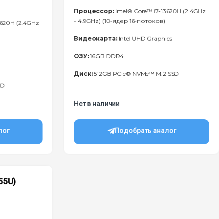
Процессор:
Intel® Core™ i7-13620H (2.4GHz
- 4.9GHz) (10-ядер 16-потоков)
3620H (2.4GHz
Видеокарта:
Intel UHD Graphics
ОЗУ:
16GB DDR4
Диск:
512GB PCIe® NVMe™ M.2 SSD
SD
Нет в наличии
лог
Подобрать аналог
55U)