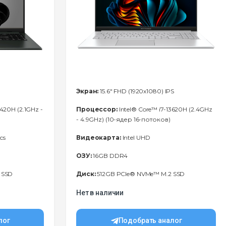
Экран:
15.6" FHD (1920x1080) IPS
3420H (2.1GHz -
Процессор:
Intel® Core™ i7-13620H (2.4GHz
- 4.9GHz) (10-ядер 16-потоков)
cs
Видеокарта:
Intel UHD
ОЗУ:
16GB DDR4
 SSD
Диск:
512GB PCIe® NVMe™ M.2 SSD
Нет в наличии
лог
Подобрать аналог