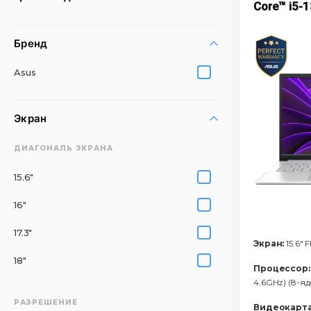
Core™ i5-
Бренд
Asus
Экран
ДИАГОНАЛЬ ЭКРАНА
15.6"
16"
17.3"
Экран:
15.6" 
18"
Процессор:
4.6GHz) (8-я
РАЗРЕШЕНИЕ
Видеокарта