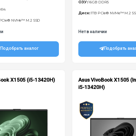
ОЗУ:
16GB DDR5
DR4
Диск:
1TB PCIe® NVMe™ M.2 S
PCIe® NVMe™ M.2 SSD
ии
Нет в наличии
Подобрать аналог
Подобрать ана
Book X1505 (i5-13420H)
Asus VivoBook X1505 (I
i5-13420H)