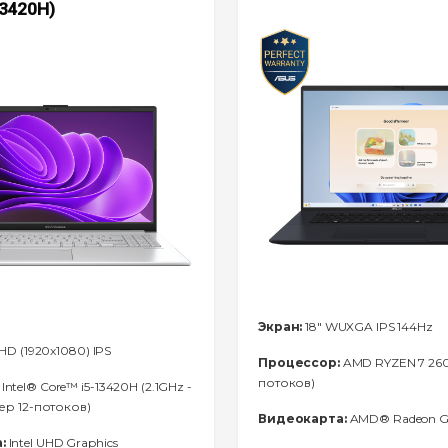
13420H)
Экран:
18" WUXGA IPS 144Hz
FHD (1920x1080) IPS
Процессор:
AMD RYZEN 7 260 
потоков)
Intel® Core™ i5-13420H (2.1GHz -
дер 12-потоков)
Видеокарта:
AMD® Radeon Gr
:
Intel UHD Graphics