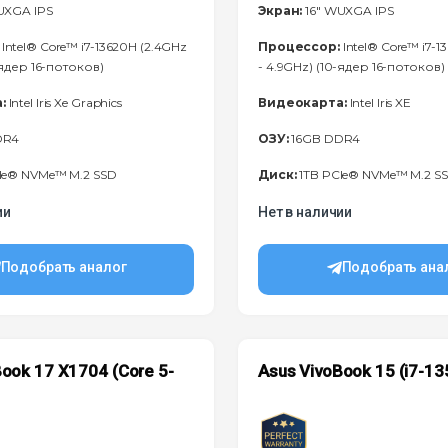
UXGA IPS
Экран:
16" WUXGA IPS
Intel® Core™ i7-13620H (2.4GHz
Процессор:
Intel® Core™ i7-1
-ядер 16-потоков)
- 4.9GHz) (10-ядер 16-потоков)
:
Intel Iris Xe Graphics
Видеокарта:
Intel Iris XE
DR4
ОЗУ:
16GB DDR4
Ie® NVMe™ M.2 SSD
Диск:
1TB PCIe® NVMe™ M.2 S
ии
Нет в наличии
Подобрать аналог
Подобрать ана
ook 17 X1704 (Core 5-
Asus VivoBook 15 (i7-13