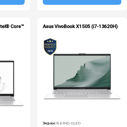
ntel® Core™
Asus VivoBook X1505 (i7-13620H)
Экран:
15.6 FHD OLED