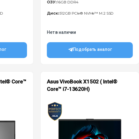
ОЗУ:
16GB DDR4
SD
Диск:
512GB PCIe® NVMe™ M.2 SSD
Нет в наличии
лог
Подобрать аналог
ntel® Core™
Asus VivoBook X1502 ( Intel®
Core™ i7-13620H)