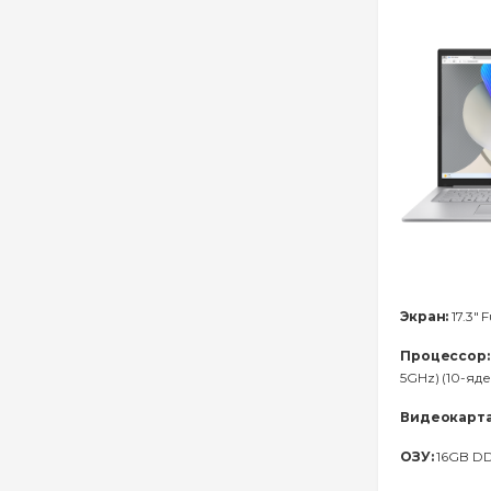
Экран:
17.3" 
Процессор:
5GHz) (10-яд
Видеокарта
ОЗУ:
16GB D