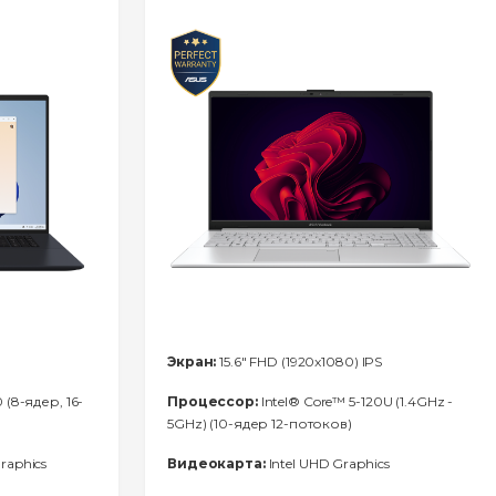
Экран:
15.6" FHD (1920x1080) IPS
(8-ядер, 16-
Процессор:
Intel® Core™ 5-120U (1.4GHz -
5GHz) (10-ядер 12-потоков)
aphics
Видеокарта:
Intel UHD Graphics