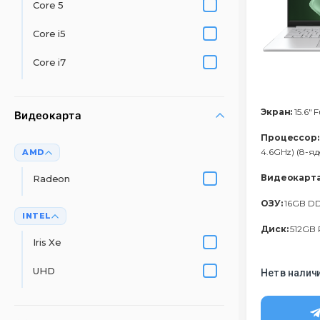
Core 5
Core i5
Core i7
Экран:
15.6" 
Видеокарта
Процессор:
4.6GHz) (8-я
AMD
Видеокарта
Radeon
ОЗУ:
16GB D
INTEL
Диск:
512GB 
Iris Xe
UHD
Нет в налич