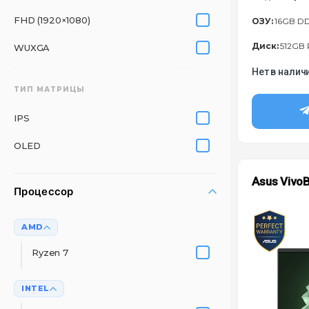
FHD (1920×1080)
ОЗУ:
16GB D
Диск:
512GB 
WUXGA
Нет в налич
ТИП МАТРИЦЫ
IPS
OLED
Asus Vivo
Процессор
AMD
Ryzen 7
INTEL