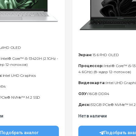
FullHD OLED
Экран:
15.6 FHD OLED
Intel® Core™ i5-13420H (2.1GHz -
дер 12-потоков)
Процессор:
Intel® Core™ i5-1
4.6GHz) (8-ядер 12-потоков)
:
Intel UHD Graphics
Видеокарта:
Intel UHD Graphi
DR4
ОЗУ:
16GB DDR4
PCIe® NVMe™ M.2 SSD
Диск:
512GB PCIe® NVMe™ M.2
ии
Нет в наличии
Подобрать аналог
Подобрать ана