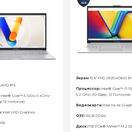
Экран:
15.6" FHD (1920x1080) IP
FullHD IPS
Процессор:
Intel® Core™ i7-13
5.0 GHz) (10-Ядeр; 12-Потоков)
Intel® Core™ 5-120U (1.4GHz -
ер 12-потоков)
Видеокарта:
Intel Iris Xe Graph
:
Intel UHD Graphics
ОЗУ:
16GB DDR4
DR5
Диск:
1TB PCIe® NVMe™ M.2 S