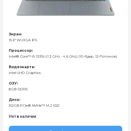
Экран:
15.6" WUXGA IPS
Процессор:
Intel® Core™ i5-1335U (1.3 GHz - 4.6 GHz) (10-Ядeр; 12-Потоков)
Видеокарта:
Intel UHD Graphics
ОЗУ:
8GB DDR5
Диск:
512GB PCIe® NVMe™ M.2 SSD
Нет в наличии