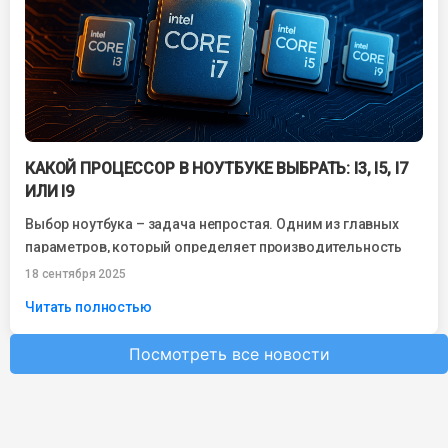
КАКОЙ ПРОЦЕССОР В НОУТБУКЕ ВЫБРАТЬ: I3, I5, I7
ИЛИ I9
Выбор ноутбука – задача непростая. Одним из главных
параметров, который определяет производительность
устройства, является процессор. Именно от него зависит,
18 сентября 2025
насколько...
Читать полностью
Посмотреть все новости