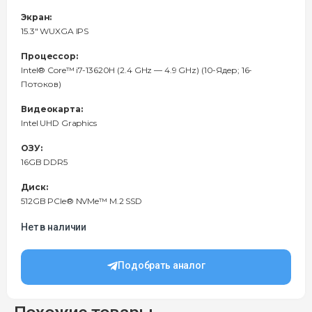
Экран:
15.3" WUXGA IPS
Процессор:
Intel® Core™ i7-13620H (2.4 GHz — 4.9 GHz) (10-Ядeр; 16-
Потоков)
Видеокарта:
Intel UHD Graphics
ОЗУ:
16GB DDR5
Диск:
512GB PCIe® NVMe™ M.2 SSD
Нет в наличии
Подобрать аналог