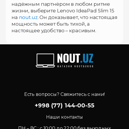
надёжным партнёром в любом ритме
жизни, выберите Lenovo IdeaPad Slim 15
на
nout.uz
. Он доказывает, что настоящая
мощность может быть тихой, а
настоящее удобство – красивым.
Есть вопросы? Свяжитесь с нами!
+998 (77) 144-00-55
Наши контакты
ПН – ВС : c 10:00 до 22:00 без выходных