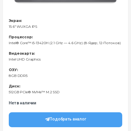
Экран:
15.6" WUXGA IPS
Процессор:
Intel® Core™ i5-13420H (2.1 GHz — 4.6 GHz) (8-Ядeр; 12-Потоков)
Видеокарта:
Intel UHD Graphics
ОЗУ:
8GB DDR5
Диск:
512GB PCIe® NVMe™ M.2 SSD
Нет в наличии
Подобрать аналог