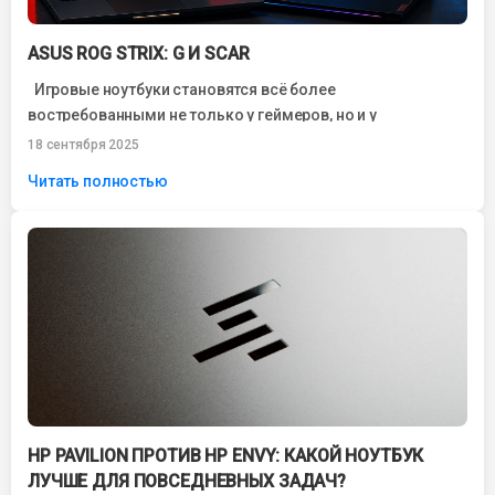
ASUS ROG STRIX: G И SCAR
Игровые ноутбуки становятся всё более
востребованными не только у геймеров, но и у
специалистов, работающих с тяжёлыми приложениями.
18 сентября 2025
Среди...
Читать полностью
HP PAVILION ПРОТИВ HP ENVY: КАКОЙ НОУТБУК
ЛУЧШЕ ДЛЯ ПОВСЕДНЕВНЫХ ЗАДАЧ?