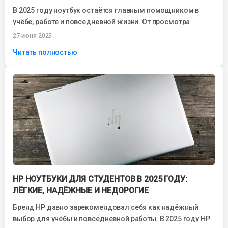
В 2025 году ноутбук остаётся главным помощником в
учёбе, работе и повседневной жизни. От просмотра
фильмов до онлайн-конференций, от написания...
27 июня 2025
Читать полностью
HP НОУТБУКИ ДЛЯ СТУДЕНТОВ В 2025 ГОДУ:
ЛЁГКИЕ, НАДЁЖНЫЕ И НЕДОРОГИЕ
Бренд HP давно зарекомендовал себя как надёжный
выбор для учёбы и повседневной работы. В 2025 году HP