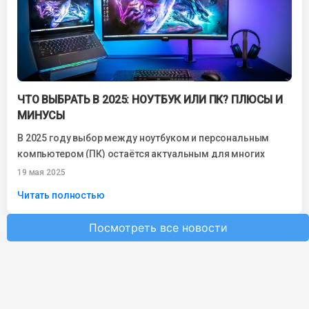
ЧТО ВЫБРАТЬ В 2025: НОУТБУК ИЛИ ПК? ПЛЮСЫ И
МИНУСЫ
В 2025 году выбор между ноутбуком и персональным
компьютером (ПК) остаётся актуальным для многих
пользователей. С развитием технологий оба варианта...
19 мая 2025
Читать полностью
Посмотреть все новости