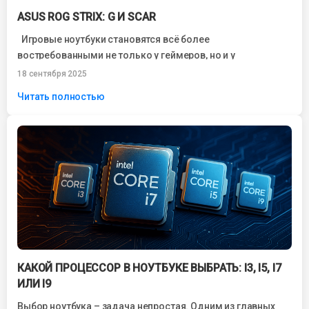
ASUS ROG STRIX: G И SCAR
Игровые ноутбуки становятся всё более
востребованными не только у геймеров, но и у
специалистов, работающих с тяжёлыми приложениями.
18 сентября 2025
Среди...
Читать полностью
КАКОЙ ПРОЦЕССОР В НОУТБУКЕ ВЫБРАТЬ: I3, I5, I7
ИЛИ I9
Выбор ноутбука – задача непростая. Одним из главных