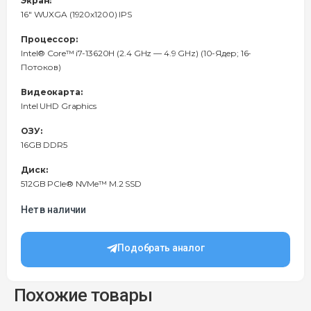
Экран:
16" WUXGA (1920x1200) IPS
Процессор:
Intel® Core™ i7-13620H (2.4 GHz — 4.9 GHz) (10-Ядeр; 16-
Потоков)
Видеокарта:
Intel UHD Graphics
ОЗУ:
16GB DDR5
Диск:
512GB PCIe® NVMe™ M.2 SSD
Нет в наличии
Подобрать аналог
Похожие товары