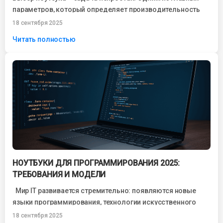
параметров, который определяет производительность
устройства, является процессор. Именно от него зависит,
18 сентября 2025
насколько...
Читать полностью
НОУТБУКИ ДЛЯ ПРОГРАММИРОВАНИЯ 2025:
ТРЕБОВАНИЯ И МОДЕЛИ
Мир IT развивается стремительно: появляются новые
языки программирования, технологии искусственного
интеллекта, облачные сервисы. Всё это требует от
18 сентября 2025