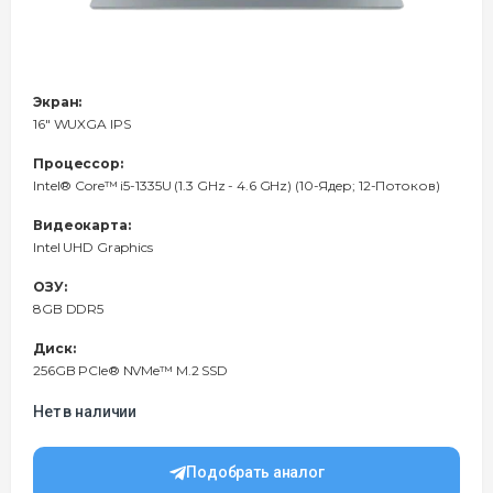
Экран:
16" WUXGA IPS
Процессор:
Intel® Core™ i5-1335U (1.3 GHz - 4.6 GHz) (10-Ядeр; 12-Потоков)
Видеокарта:
Intel UHD Graphics
ОЗУ:
8GB DDR5
Диск:
256GB PCIe® NVMe™ M.2 SSD
Нет в наличии
Подобрать аналог