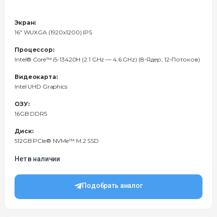
Экран:
16" WUXGA (1920x1200) IPS
Процессор:
Intel® Core™ i5-13420H (2.1 GHz — 4.6 GHz) (8-Ядeр; 12-Потоков)
Видеокарта:
Intel UHD Graphics
ОЗУ:
16GB DDR5
Диск:
512GB PCIe® NVMe™ M.2 SSD
Нет в наличии
Подобрать аналог