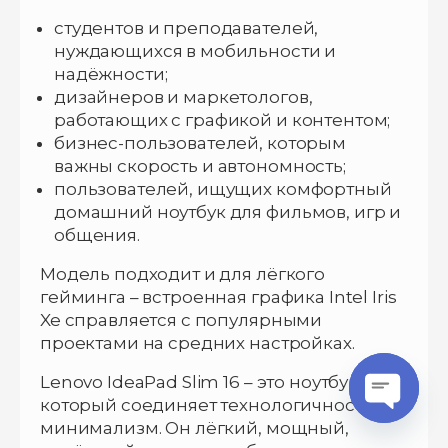
студентов и преподавателей,
нуждающихся в мобильности и
надёжности;
дизайнеров и маркетологов,
работающих с графикой и контентом;
бизнес-пользователей, которым
важны скорость и автономность;
пользователей, ищущих комфортный
домашний ноутбук для фильмов, игр и
общения.
Модель подходит и для лёгкого
гейминга – встроенная графика Intel Iris
Xe справляется с популярными
проектами на средних настройках.
Lenovo IdeaPad Slim 16 – это ноутбук,
который соединяет технологичность и
минимализм. Он лёгкий, мощный,
O