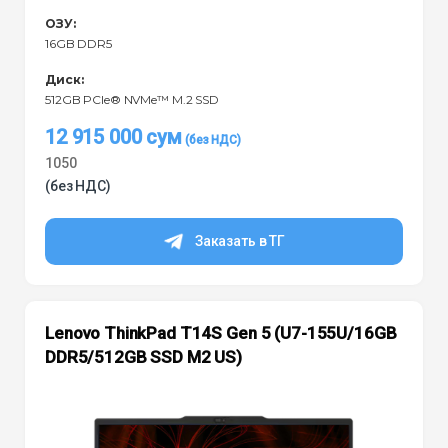
ОЗУ:
16GB DDR5
Диск:
512GB PCIe® NVMe™ M.2 SSD
12 915 000
сум
1050
(без НДС)
Заказать в ТГ
Lenovo ThinkPad T14S Gen 5 (U7-155U/16GB
DDR5/512GB SSD M2 US)