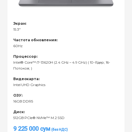
Экран:
15.3"
Частота обновления:
60Hz
Процессор:
Intel® Core™ i7-13620H (2.4 GHz – 4.9 GHz) ( 10-Ядeр; 16-
Потоков; )
Видеокарта:
Intel UHD Graphics
ОЗУ:
16GB DDR5
Диск:
512GB PCIe® NVMe™ M.2 SSD
9 225 000
сум