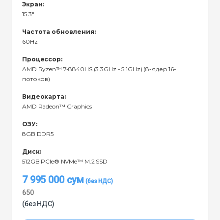
Экран:
15.3"
Частота обновления:
60Hz
Процессор:
AMD Ryzen™ 7-8840HS (3.3GHz - 5.1GHz) (8-ядер 16-
потоков)
Видеокарта:
AMD Radeon™ Graphics
ОЗУ:
8GB DDR5
Диск:
512GB PCIe® NVMe™ M.2 SSD
7 995 000
сум
650
(без НДС)