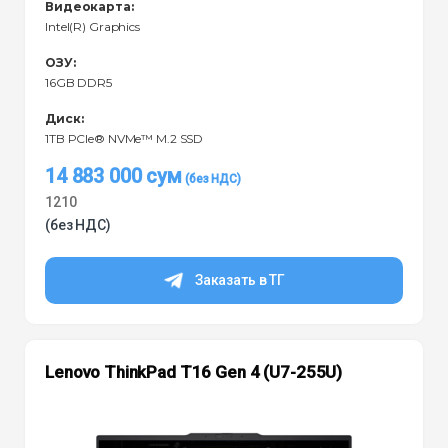
Видеокарта:
Intel(R) Graphics
ОЗУ:
16GB DDR5
Диск:
1TB PCIe® NVMe™ M.2 SSD
14 883 000
сум
1210
(без НДС)
Заказать в ТГ
Lenovo ThinkPad T16 Gen 4 (U7-255U)