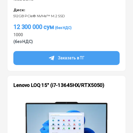
Диск:
512GB PCIe® NVMe™ M.2 SSD
12 300 000
сум
1000
(без НДС)
Заказать в ТГ
Lenovo LOQ 15″ (i7-13645HX/RTX5050)