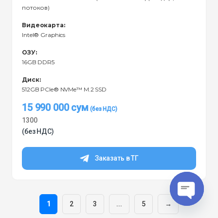
потоков)
Видеокарта:
Intel® Graphics
ОЗУ:
16GB DDR5
Диск:
512GB PCIe® NVMe™ M.2 SSD
15 990 000
сум
1300
(без НДС)
Заказать в ТГ
1
2
3
...
5
→
O