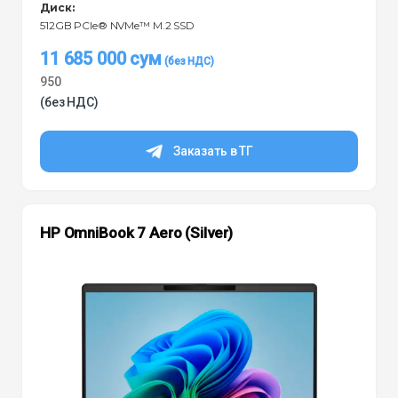
Диск:
512GB PCIe® NVMe™ M.2 SSD
11 685 000
сум
950
(без НДС)
Заказать в ТГ
HP OmniBook 7 Aero (Silver)