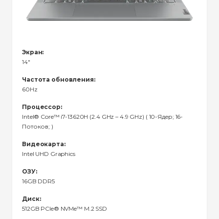
Экран:
14"
Частота обновления:
60Hz
Процессор:
Intel® Core™ i7-13620H (2.4 GHz – 4.9 GHz) ( 10-Ядeр; 16-
Потоков; )
Видеокарта:
Intel UHD Graphics
ОЗУ:
16GB DDR5
Диск:
512GB PCIe® NVMe™ M.2 SSD