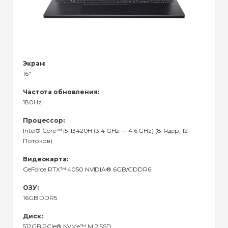
Экран:
16"
Частота обновления:
180Hz
Процессор:
Intel® Core™ i5-13420H (3.4 GHz — 4.6 GHz) (8-Ядeр; 12-
Потоков)
Видеокарта:
GeForce RTX™ 4050 NVIDIA® 6GB/GDDR6
ОЗУ:
16GB DDR5
Диск:
512GB PCIe® NVMe™ M.2 SSD