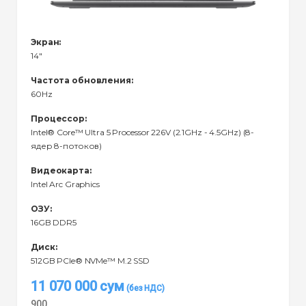
Экран:
14"
Частота обновления:
60Hz
Процессор:
Intel® Core™ Ultra 5 Processor 226V (2.1GHz - 4.5GHz) (8-
ядер 8-потоков)
Видеокарта:
Intel Arc Graphics
ОЗУ:
16GB DDR5
Диск:
512GB PCIe® NVMe™ M.2 SSD
11 070 000
сум
900