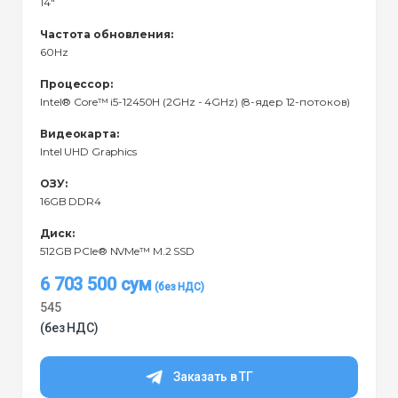
14"
Частота обновления:
60Hz
Процессор:
Intel® Core™ i5-12450H (2GHz - 4GHz) (8-ядер 12-потоков)
Видеокарта:
Intel UHD Graphics
ОЗУ:
16GB DDR4
Диск:
512GB PCIe® NVMe™ M.2 SSD
6 703 500
сум
545
(без НДС)
Заказать в ТГ