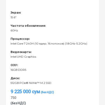
Экран:
15.6"
Частота обновления:
60Hz
Процессор:
Intel Core 7 240H (10 ядер; 16 потоков) (1.8GHz-5.2GHz)
Видеокарта:
Intel UHD Graphics
ОЗУ:
16GB DDR5
Диск:
512GB PCIe® NVMe™ M.2 SSD
9 225 000
сум
750
(без НДС)