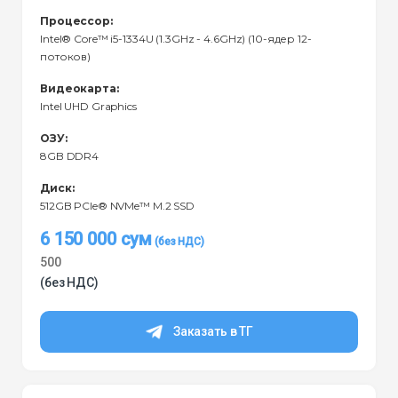
Процессор:
Intel® Core™ i5-1334U (1.3GHz - 4.6GHz) (10-ядер 12-
потоков)
Видеокарта:
Intel UHD Graphics
ОЗУ:
8GB DDR4
Диск:
512GB PCIe® NVMe™ M.2 SSD
6 150 000
сум
500
(без НДС)
Заказать в ТГ