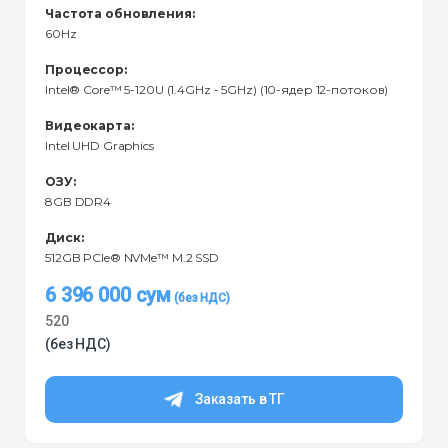
Частота обновления:
60Hz
Процессор:
Intel® Core™ 5-120U (1.4GHz - 5GHz) (10-ядер 12-потоков)
Видеокарта:
Intel UHD Graphics
ОЗУ:
8GB DDR4
Диск:
512GB PCIe® NVMe™ M.2 SSD
6 396 000
сум
520
(без НДС)
Заказать в ТГ