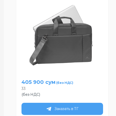
405 900
сум
33
(без НДС)
Заказать в ТГ