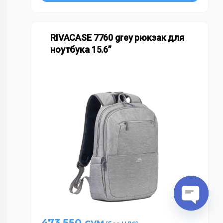
RIVACASE 7760 grey рюкзак для
ноутбука 15.6”
O
473 550
сум