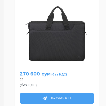
270 600
сум
22
(без НДС)
Заказать в ТГ