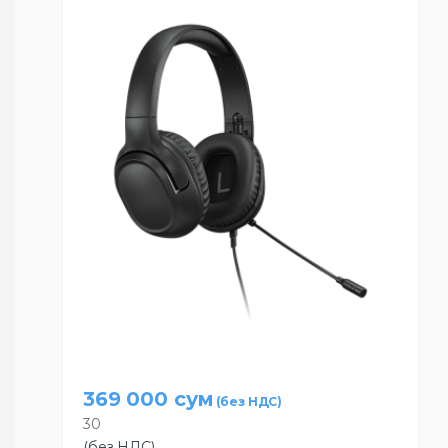
369 000
сум
30
(без НДС)