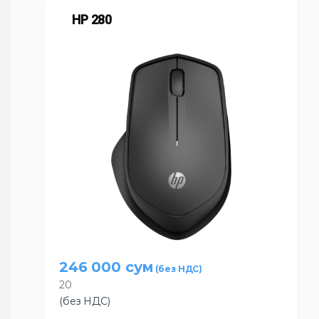
HP 280
246 000
сум
20
(без НДС)