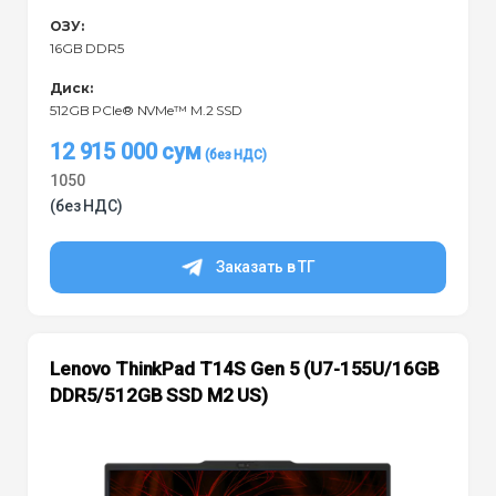
ОЗУ:
16GB DDR5
Диск:
512GB PCIe® NVMe™ M.2 SSD
12 915 000
сум
1050
(без НДС)
Заказать в ТГ
Lenovo ThinkPad T14S Gen 5 (U7-155U/16GB
DDR5/512GB SSD M2 US)