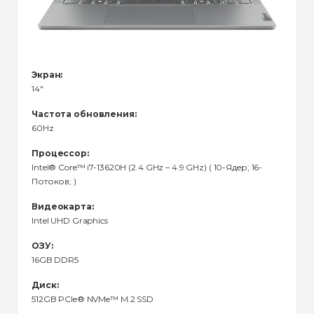
Экран:
14"
Частота обновления:
60Hz
Процессор:
Intel® Core™ i7-13620H (2.4 GHz – 4.9 GHz) ( 10-Ядeр; 16-
Потоков; )
Видеокарта:
Intel UHD Graphics
ОЗУ:
16GB DDR5
Диск:
512GB PCIe® NVMe™ M.2 SSD