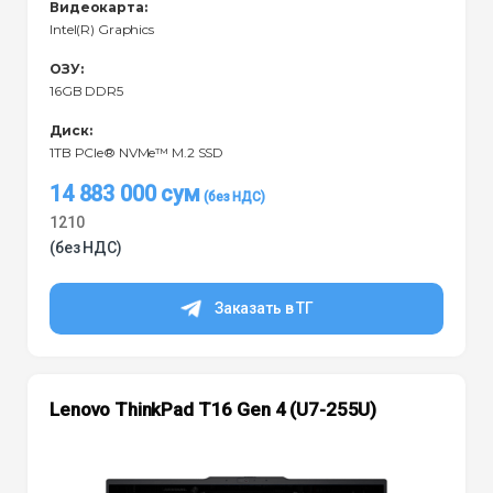
Видеокарта:
Intel(R) Graphics
ОЗУ:
16GB DDR5
Диск:
1TB PCIe® NVMe™ M.2 SSD
14 883 000
сум
1210
(без НДС)
Заказать в ТГ
Lenovo ThinkPad T16 Gen 4 (U7-255U)