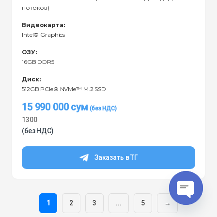
потоков)
Видеокарта:
Intel® Graphics
ОЗУ:
16GB DDR5
Диск:
512GB PCIe® NVMe™ M.2 SSD
15 990 000
сум
1300
(без НДС)
Заказать в ТГ
1
2
3
...
5
→
O