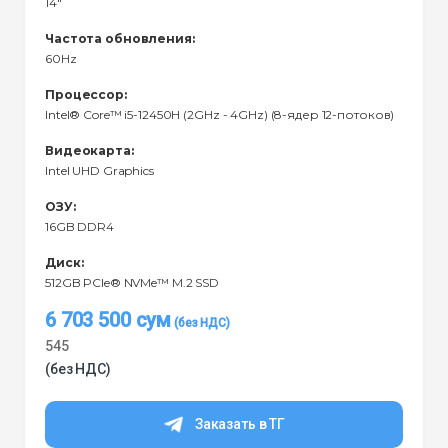
14"
Частота обновления:
60Hz
Процессор:
Intel® Core™ i5-12450H (2GHz - 4GHz) (8-ядер 12-потоков)
Видеокарта:
Intel UHD Graphics
ОЗУ:
16GB DDR4
Диск:
512GB PCIe® NVMe™ M.2 SSD
6 703 500
сум
545
(без НДС)
Заказать в ТГ