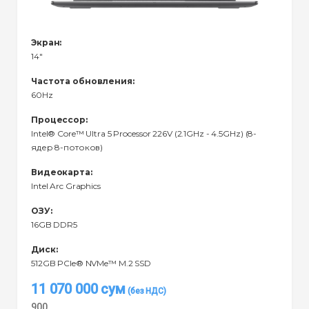
Экран:
14"
Частота обновления:
60Hz
Процессор:
Intel® Core™ Ultra 5 Processor 226V (2.1GHz - 4.5GHz) (8-
ядер 8-потоков)
Видеокарта:
Intel Arc Graphics
ОЗУ:
16GB DDR5
Диск:
512GB PCIe® NVMe™ M.2 SSD
11 070 000
сум
900