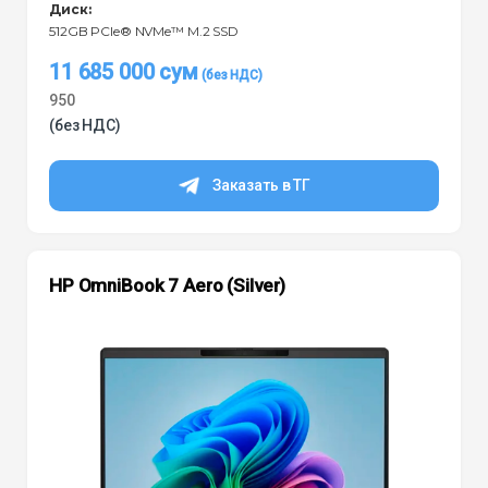
Диск:
512GB PCIe® NVMe™ M.2 SSD
11 685 000
сум
950
(без НДС)
Заказать в ТГ
HP OmniBook 7 Aero (Silver)