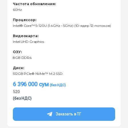
Частота обновления:
60Hz
Процессор:
Intel® Core™ 5-120U (1.4GHz - 5GHz) (10-ядер 12-потоков)
Видеокарта:
Intel UHD Graphics
ОЗУ:
8GB DDR4
Диск:
512GB PCIe® NVMe™ M.2 SSD
6 396 000
сум
520
(без НДС)
Заказать в ТГ