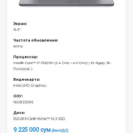
Экран:
15.3"
Частота обновления:
60Hz
Процессор:
Intel® Core™ i7-13620H (2.4 GHz – 4.9 GHz) ( 10-Ядeр; 16-
Потоков; )
Видеокарта:
Intel UHD Graphics
ОЗУ:
16GB DDR5
Диск:
512GB PCIe® NVMe™ M.2 SSD
9 225 000
сум