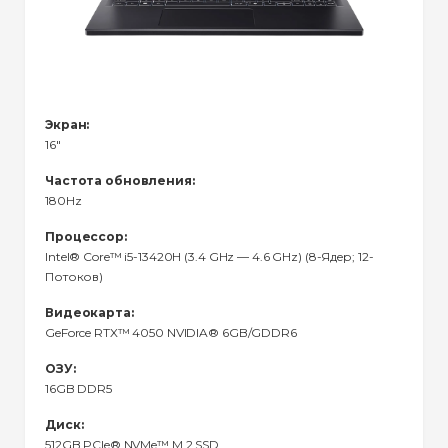
Экран:
16"
Частота обновления:
180Hz
Процессор:
Intel® Core™ i5-13420H (3.4 GHz — 4.6 GHz) (8-Ядeр; 12-
Потоков)
Видеокарта:
GeForce RTX™ 4050 NVIDIA® 6GB/GDDR6
ОЗУ:
16GB DDR5
Диск:
512GB PCIe® NVMe™ M.2 SSD