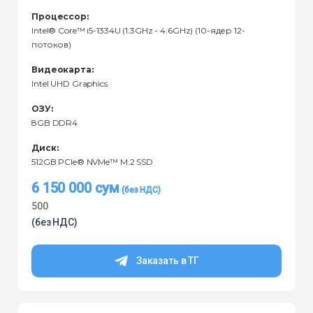
Процессор:
Intel® Core™ i5-1334U (1.3GHz - 4.6GHz) (10-ядер 12-
потоков)
Видеокарта:
Intel UHD Graphics
ОЗУ:
8GB DDR4
Диск:
512GB PCIe® NVMe™ M.2 SSD
6 150 000
сум
500
(без НДС)
Заказать в ТГ