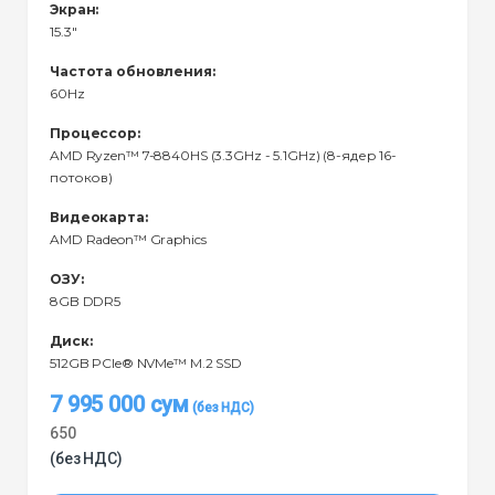
Экран:
15.3"
Частота обновления:
60Hz
Процессор:
AMD Ryzen™ 7-8840HS (3.3GHz - 5.1GHz) (8-ядер 16-
потоков)
Видеокарта:
AMD Radeon™ Graphics
ОЗУ:
8GB DDR5
Диск:
512GB PCIe® NVMe™ M.2 SSD
7 995 000
сум
650
(без НДС)