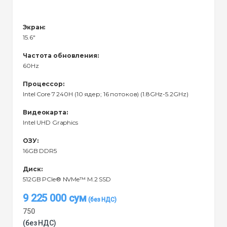
Экран:
15.6"
Частота обновления:
60Hz
Процессор:
Intel Core 7 240H (10 ядер; 16 потоков) (1.8GHz-5.2GHz)
Видеокарта:
Intel UHD Graphics
ОЗУ:
16GB DDR5
Диск:
512GB PCIe® NVMe™ M.2 SSD
9 225 000
сум
750
(без НДС)