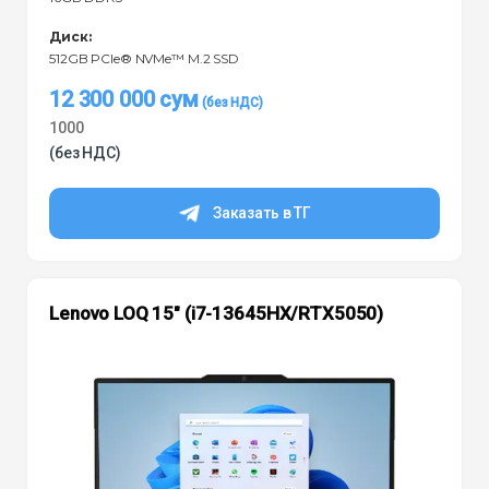
Диск:
512GB PCIe® NVMe™ M.2 SSD
12 300 000
сум
1000
(без НДС)
Заказать в ТГ
Lenovo LOQ 15″ (i7-13645HX/RTX5050)